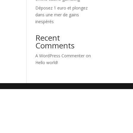
Déposez 1 euro et plongez
dans une mer de gains
inespérés
Recent
Comments
A WordPress Commenter
on
Hello world!