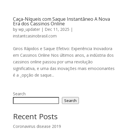
Caça-Níqueis com Saque Instantâneo A Nova
Era dos Cassinos Online
by
wp_updater
|
Dec 11, 2025
|
instantcasinobrasil.com
Giros Rápidos e Saque Efetivo: Experiência Inovadora
em Cassinos Online Nos últimos anos, a indústria dos
cassinos online passou por uma revolução
significativa, e uma das inovações mais emocionantes
é a _opção de saque...
Search
Search
Recent Posts
Coronavirus disease 2019