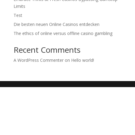
Limits
Test
Die besten neuen Online Casinos entdecken
The ethics of online versus offline casino gambling
Recent Comments
A WordPress Commenter
on
Hello world!