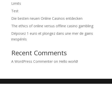
Limits
Test
Die besten neuen Online Casinos entdecken
The ethics of online versus offline casino gambling
Déposez 1 euro et plongez dans une mer de gains
inespérés
Recent Comments
A WordPress Commenter
on
Hello world!