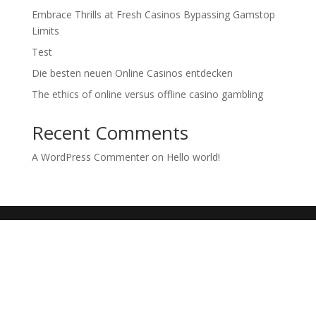
Embrace Thrills at Fresh Casinos Bypassing Gamstop
Limits
Test
Die besten neuen Online Casinos entdecken
The ethics of online versus offline casino gambling
Recent Comments
A WordPress Commenter
on
Hello world!