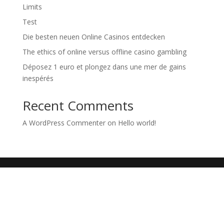
Limits
Test
Die besten neuen Online Casinos entdecken
The ethics of online versus offline casino gambling
Déposez 1 euro et plongez dans une mer de gains
inespérés
Recent Comments
A WordPress Commenter
on
Hello world!