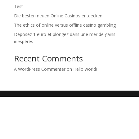
Test
Die besten neuen Online Casinos entdecken
The ethics of online versus offline casino gambling
Déposez 1 euro et plongez dans une mer de gains
inespérés
Recent Comments
A WordPress Commenter
on
Hello world!