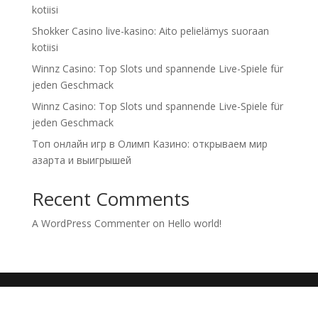
kotiisi
Shokker Casino live-kasino: Aito pelielämys suoraan
kotiisi
Winnz Casino: Top Slots und spannende Live-Spiele für
jeden Geschmack
Winnz Casino: Top Slots und spannende Live-Spiele für
jeden Geschmack
Топ онлайн игр в Олимп Казино: открываем мир
азарта и выигрышей
Recent Comments
A WordPress Commenter
on
Hello world!