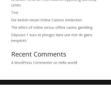
Limits
Test
Die besten neuen Online Casinos entdecken
The ethics of online versus offline casino gambling
Déposez 1 euro et plongez dans une mer de gains
inespérés
Recent Comments
A WordPress Commenter
on
Hello world!