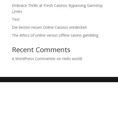
Embrace Thrills at Fresh Casinos Bypassing Gamstop
Limits
Test
Die besten neuen Online Casinos entdecken
The ethics of online versus offline casino gambling
Recent Comments
A WordPress Commenter
on
Hello world!