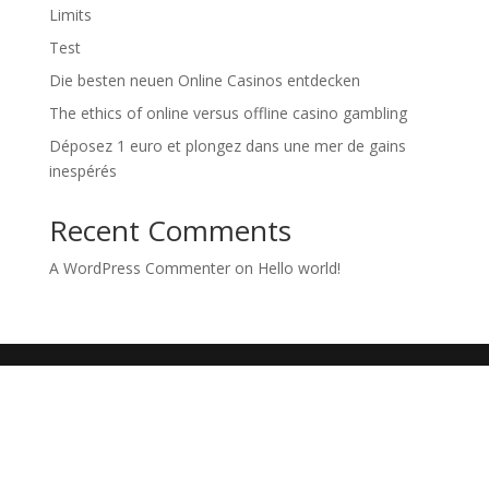
Limits
Test
Die besten neuen Online Casinos entdecken
The ethics of online versus offline casino gambling
Déposez 1 euro et plongez dans une mer de gains
inespérés
Recent Comments
A WordPress Commenter
on
Hello world!