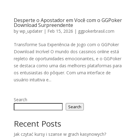
Desperte o Apostador em Você com o GGPoker
Download Surpreendente
by
wp_updater
|
Feb 15, 2026
|
ggpokerbrasil.com
Transforme Sua Experiência de Jogo com o GGPoker
Download Incrível O mundo dos cassinos online está
repleto de oportunidades emocionantes, e o GGPoker
se destaca como uma das melhores plataformas para
os entusiastas do pôquer. Com uma interface de
usuário intuitiva e...
Search
Search
Recent Posts
Jak czytać kursy i szanse w grach kasynowych?