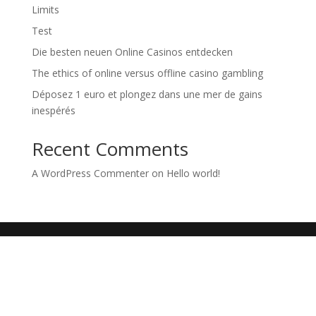
Limits
Test
Die besten neuen Online Casinos entdecken
The ethics of online versus offline casino gambling
Déposez 1 euro et plongez dans une mer de gains
inespérés
Recent Comments
A WordPress Commenter
on
Hello world!