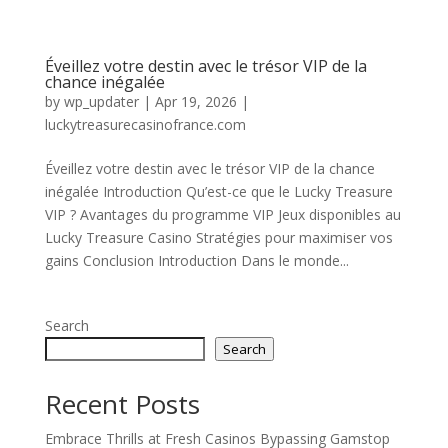
Éveillez votre destin avec le trésor VIP de la
chance inégalée
by
wp_updater
|
Apr 19, 2026
|
luckytreasurecasinofrance.com
Éveillez votre destin avec le trésor VIP de la chance
inégalée Introduction Qu’est-ce que le Lucky Treasure
VIP ? Avantages du programme VIP Jeux disponibles au
Lucky Treasure Casino Stratégies pour maximiser vos
gains Conclusion Introduction Dans le monde...
Search
Search
Recent Posts
Embrace Thrills at Fresh Casinos Bypassing Gamstop