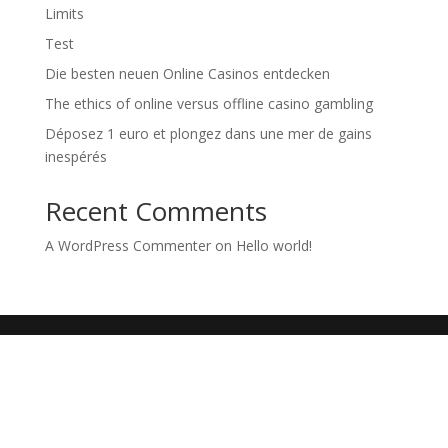
Limits
Test
Die besten neuen Online Casinos entdecken
The ethics of online versus offline casino gambling
Déposez 1 euro et plongez dans une mer de gains
inespérés
Recent Comments
A WordPress Commenter
on
Hello world!