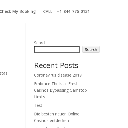
Check My Booking
CALL – +1-844-776-0131
Search
Search
Recent Posts
stas
Coronavirus disease 2019
Embrace Thrills at Fresh
Casinos Bypassing Gamstop
Limits
Test
Die besten neuen Online
Casinos entdecken