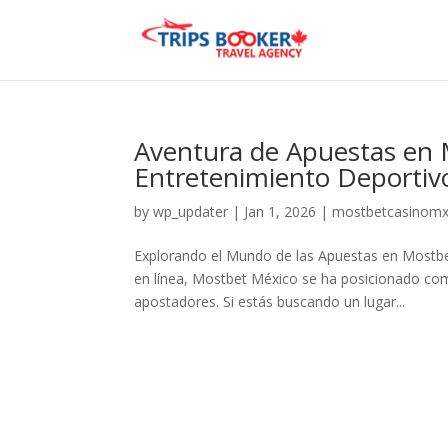
Aventura de Apuestas en 
Entretenimiento Deportiv
by
wp_updater
|
Jan 1, 2026
|
mostbetcasinom
Explorando el Mundo de las Apuestas en Mostbet
en línea, Mostbet México se ha posicionado co
apostadores. Si estás buscando un lugar...