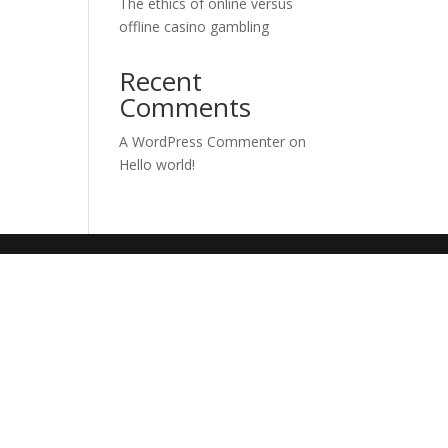
The ethics of online versus
offline casino gambling
Recent
Comments
A WordPress Commenter
on
Hello world!