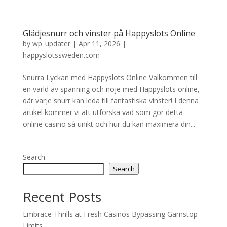
Glädjesnurr och vinster på Happyslots Online
by
wp_updater
|
Apr 11, 2026
|
happyslotssweden.com
Snurra Lyckan med Happyslots Online Välkommen till
en värld av spänning och nöje med Happyslots online,
där varje snurr kan leda till fantastiska vinster! I denna
artikel kommer vi att utforska vad som gör detta
online casino så unikt och hur du kan maximera din...
Search
Search
Recent Posts
Embrace Thrills at Fresh Casinos Bypassing Gamstop
Limits