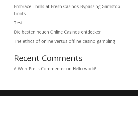
Embrace Thrills at Fresh Casinos Bypassing Gamstop
Limits
Test
Die besten neuen Online Casinos entdecken
The ethics of online versus offline casino gambling
Recent Comments
A WordPress Commenter
on
Hello world!