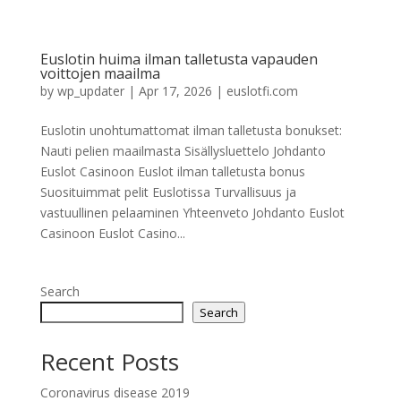
Euslotin huima ilman talletusta vapauden
voittojen maailma
by
wp_updater
|
Apr 17, 2026
|
euslotfi.com
Euslotin unohtumattomat ilman talletusta bonukset:
Nauti pelien maailmasta Sisällysluettelo Johdanto
Euslot Casinoon Euslot ilman talletusta bonus
Suosituimmat pelit Euslotissa Turvallisuus ja
vastuullinen pelaaminen Yhteenveto Johdanto Euslot
Casinoon Euslot Casino...
Search
Search
Recent Posts
Coronavirus disease 2019