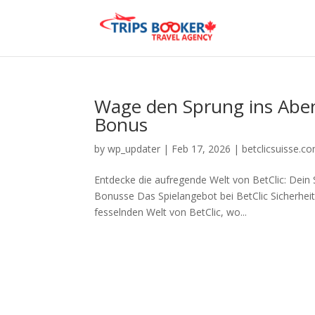
Wage den Sprung ins Aben
Bonus
by
wp_updater
|
Feb 17, 2026
|
betclicsuisse.c
Entdecke die aufregende Welt von BetClic: Dein 
Bonusse Das Spielangebot bei BetClic Sicherheit
fesselnden Welt von BetClic, wo...