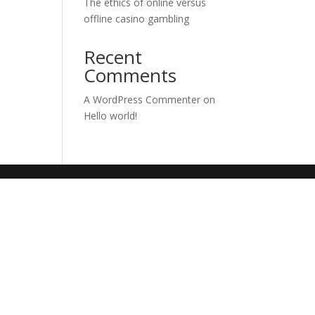
The ethics of online versus
offline casino gambling
Recent
Comments
A WordPress Commenter
on
Hello world!