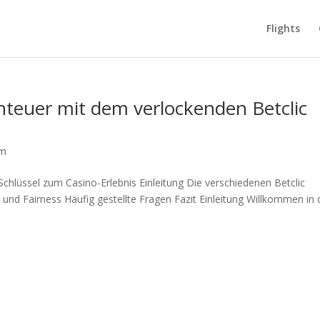
Flights
teuer mit dem verlockenden Betclic
om
Schlüssel zum Casino-Erlebnis Einleitung Die verschiedenen Betclic
 und Fairness Häufig gestellte Fragen Fazit Einleitung Willkommen in 