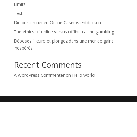
Limits
Test
Die besten neuen Online Casinos entdecken
The ethics of online versus offline casino gambling
Déposez 1 euro et plongez dans une mer de gains
inespérés
Recent Comments
A WordPress Commenter
on
Hello world!