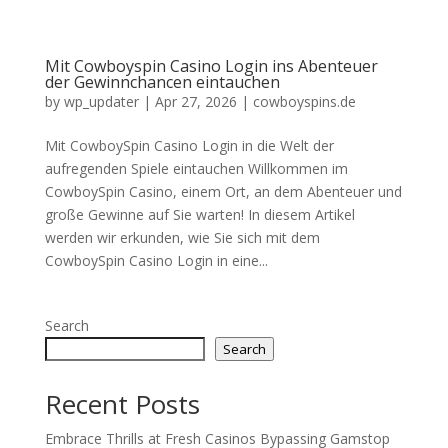
Mit Cowboyspin Casino Login ins Abenteuer
der Gewinnchancen eintauchen
by
wp_updater
|
Apr 27, 2026
|
cowboyspins.de
Mit CowboySpin Casino Login in die Welt der
aufregenden Spiele eintauchen Willkommen im
CowboySpin Casino, einem Ort, an dem Abenteuer und
große Gewinne auf Sie warten! In diesem Artikel
werden wir erkunden, wie Sie sich mit dem
CowboySpin Casino Login in eine...
Search
Search
Recent Posts
Embrace Thrills at Fresh Casinos Bypassing Gamstop