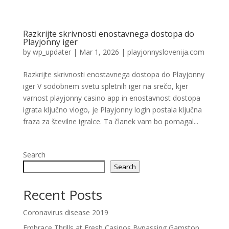
Razkrijte skrivnosti enostavnega dostopa do
Playjonny iger
by
wp_updater
|
Mar 1, 2026
|
playjonnyslovenija.com
Razkrijte skrivnosti enostavnega dostopa do Playjonny
iger V sodobnem svetu spletnih iger na srečo, kjer
varnost playjonny casino app in enostavnost dostopa
igrata ključno vlogo, je Playjonny login postala ključna
fraza za številne igralce. Ta članek vam bo pomagal...
Search
Search
Recent Posts
Coronavirus disease 2019
Embrace Thrills at Fresh Casinos Bypassing Gamstop