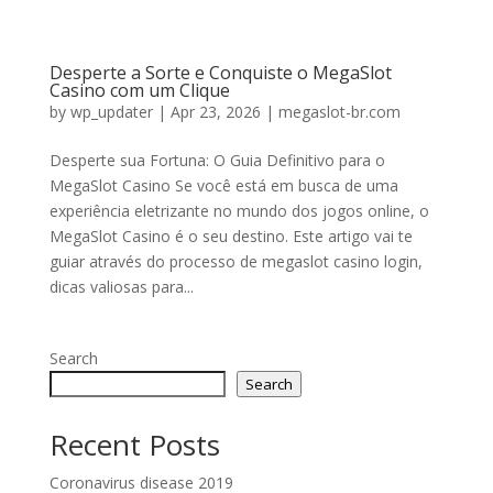
Desperte a Sorte e Conquiste o MegaSlot
Casino com um Clique
by
wp_updater
|
Apr 23, 2026
|
megaslot-br.com
Desperte sua Fortuna: O Guia Definitivo para o
MegaSlot Casino Se você está em busca de uma
experiência eletrizante no mundo dos jogos online, o
MegaSlot Casino é o seu destino. Este artigo vai te
guiar através do processo de megaslot casino login,
dicas valiosas para...
Search
Search
Recent Posts
Coronavirus disease 2019