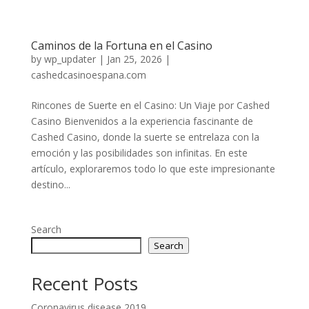
Caminos de la Fortuna en el Casino
by
wp_updater
|
Jan 25, 2026
|
cashedcasinoespana.com
Rincones de Suerte en el Casino: Un Viaje por Cashed
Casino Bienvenidos a la experiencia fascinante de
Cashed Casino, donde la suerte se entrelaza con la
emoción y las posibilidades son infinitas. En este
artículo, exploraremos todo lo que este impresionante
destino...
Search
Search
Recent Posts
Coronavirus disease 2019