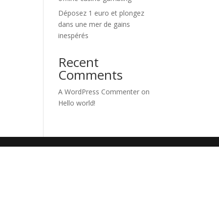
Déposez 1 euro et plongez
dans une mer de gains
inespérés
Recent
Comments
A WordPress Commenter
on
Hello world!