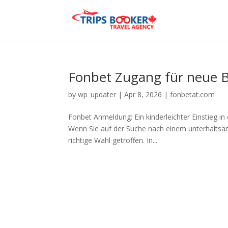
Fonbet Zugang für neue Be
by
wp_updater
|
Apr 8, 2026
|
fonbetat.com
Fonbet Anmeldung: Ein kinderleichter Einstieg i
Wenn Sie auf der Suche nach einem unterhaltsam
richtige Wahl getroffen. In...