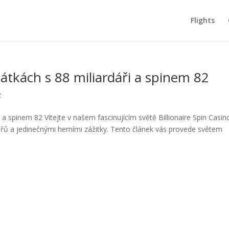
Flights
átkách s 88 miliardáři a spinem 82
z
 a spinem 82 Vítejte v našem fascinujícím světě Billionaire Spin Casin
dářů a jedinečnými herními zážitky. Tento článek vás provede světem