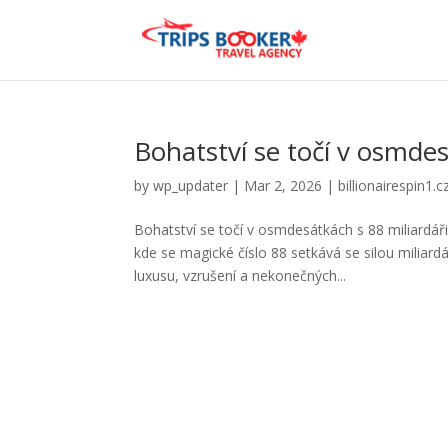
Bohatství se točí v osmdes
by
wp_updater
|
Mar 2, 2026
|
billionairespin1.c
Bohatství se točí v osmdesátkách s 88 miliardáři
kde se magické číslo 88 setkává se silou miliar
luxusu, vzrušení a nekonečných...