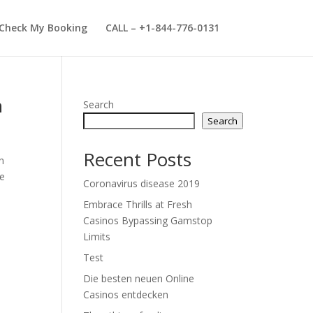
Check My Booking
CALL – +1-844-776-0131
n
Search
Search
Recent Posts
n
ne
Coronavirus disease 2019
Embrace Thrills at Fresh
Casinos Bypassing Gamstop
Limits
Test
Die besten neuen Online
Casinos entdecken