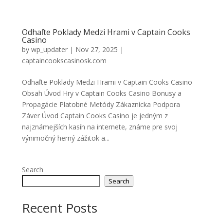
Odhaľte Poklady Medzi Hrami v Captain Cooks
Casino
by
wp_updater
|
Nov 27, 2025
|
captaincookscasinosk.com
Odhaľte Poklady Medzi Hrami v Captain Cooks Casino
Obsah Úvod Hry v Captain Cooks Casino Bonusy a
Propagácie Platobné Metódy Zákaznícka Podpora
Záver Úvod Captain Cooks Casino je jedným z
najznámejších kasín na internete, známe pre svoj
výnimočný herný zážitok a...
Search
Search
Recent Posts