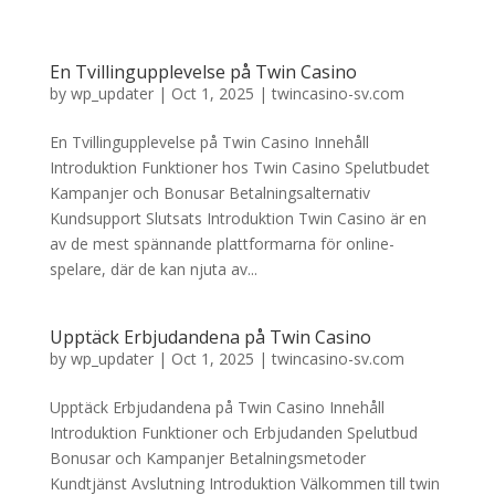
En Tvillingupplevelse på Twin Casino
by
wp_updater
|
Oct 1, 2025
|
twincasino-sv.com
En Tvillingupplevelse på Twin Casino Innehåll
Introduktion Funktioner hos Twin Casino Spelutbudet
Kampanjer och Bonusar Betalningsalternativ
Kundsupport Slutsats Introduktion Twin Casino är en
av de mest spännande plattformarna för online-
spelare, där de kan njuta av...
Upptäck Erbjudandena på Twin Casino
by
wp_updater
|
Oct 1, 2025
|
twincasino-sv.com
Upptäck Erbjudandena på Twin Casino Innehåll
Introduktion Funktioner och Erbjudanden Spelutbud
Bonusar och Kampanjer Betalningsmetoder
Kundtjänst Avslutning Introduktion Välkommen till twin