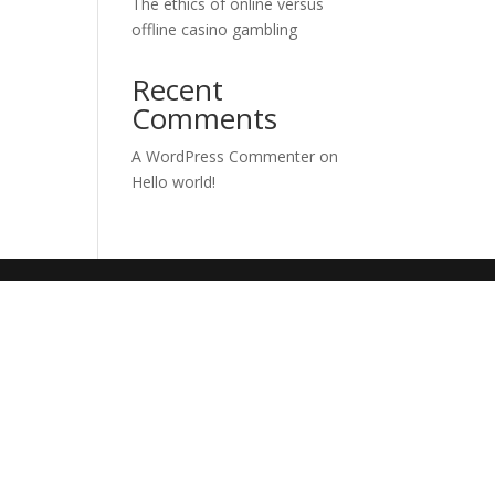
The ethics of online versus
offline casino gambling
Recent
Comments
A WordPress Commenter
on
Hello world!