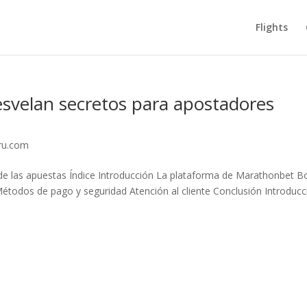
Flights
svelan secretos para apostadores
ru.com
de las apuestas Índice Introducción La plataforma de Marathonbet 
étodos de pago y seguridad Atención al cliente Conclusión Introducc