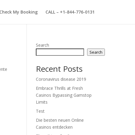
Check My Booking
CALL – +1-844-776-0131
Search
Search
Recent Posts
ente
a
Coronavirus disease 2019
Embrace Thrills at Fresh
Casinos Bypassing Gamstop
Limits
Test
Die besten neuen Online
Casinos entdecken