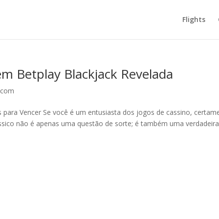
Flights
em Betplay Blackjack Revelada
l.com
as para Vencer Se você é um entusiasta dos jogos de cassino, certam
 clássico não é apenas uma questão de sorte; é também uma verdadeir