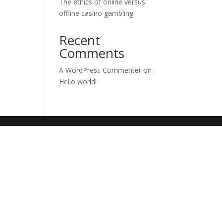
The ethics of online versus
offline casino gambling
Recent
Comments
A WordPress Commenter
on
Hello world!