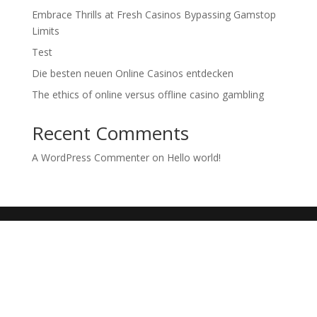
Embrace Thrills at Fresh Casinos Bypassing Gamstop
Limits
Test
Die besten neuen Online Casinos entdecken
The ethics of online versus offline casino gambling
Recent Comments
A WordPress Commenter
on
Hello world!