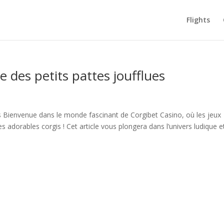
Flights
e des petits pattes joufflues
es Bienvenue dans le monde fascinant de Corgibet Casino, où les jeux
s adorables corgis ! Cet article vous plongera dans l’univers ludique e