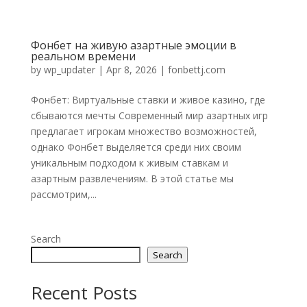
Фонбет на живую азартные эмоции в
реальном времени
by
wp_updater
|
Apr 8, 2026
|
fonbettj.com
Фонбет: Виртуальные ставки и живое казино, где
сбываются мечты Современный мир азартных игр
предлагает игрокам множество возможностей,
однако Фонбет выделяется среди них своим
уникальным подходом к живым ставкам и
азартным развлечениям. В этой статье мы
рассмотрим,...
Search
Search
Recent Posts