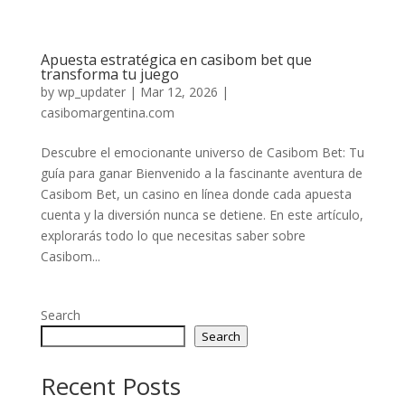
Apuesta estratégica en casibom bet que
transforma tu juego
by
wp_updater
|
Mar 12, 2026
|
casibomargentina.com
Descubre el emocionante universo de Casibom Bet: Tu
guía para ganar Bienvenido a la fascinante aventura de
Casibom Bet, un casino en línea donde cada apuesta
cuenta y la diversión nunca se detiene. En este artículo,
explorarás todo lo que necesitas saber sobre
Casibom...
Search
Search
Recent Posts