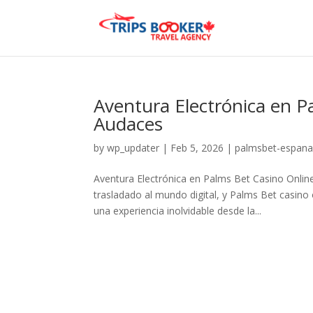
Aventura Electrónica en P
Audaces
by
wp_updater
|
Feb 5, 2026
|
palmsbet-espan
Aventura Electrónica en Palms Bet Casino Onlin
trasladado al mundo digital, y Palms Bet casino 
una experiencia inolvidable desde la...