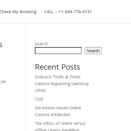
Check My Booking
CALL – +1-844-776-0131
s
Search
Search
Recent Posts
Embrace Thrills at Fresh
scan
Casinos Bypassing Gamstop
Limits
Test
Die besten neuen Online
Casinos entdecken
The ethics of online versus
offline casino gambling