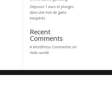
Déposez 1 euro et plongez
dans une mer de gains
inespérés
Recent
Comments
A WordPress Commenter
on
Hello world!