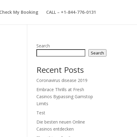
Check My Booking
CALL – +1-844-776-0131
Search
Search
Recent Posts
Coronavirus disease 2019
Embrace Thrills at Fresh
Casinos Bypassing Gamstop
Limits
Test
Die besten neuen Online
Casinos entdecken