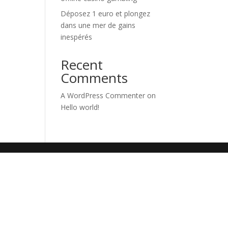
Déposez 1 euro et plongez
dans une mer de gains
inespérés
Recent
Comments
A WordPress Commenter
on
Hello world!