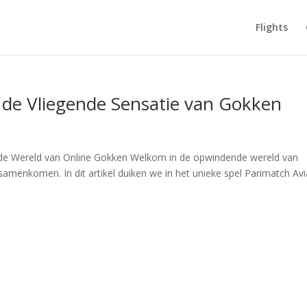
Flights
 de Vliegende Sensatie van Gokken
 de Wereld van Online Gokken Welkom in de opwindende wereld van
samenkomen. In dit artikel duiken we in het unieke spel Parimatch Avi