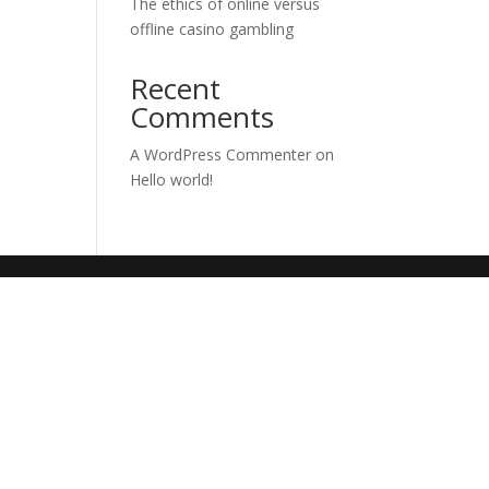
The ethics of online versus
offline casino gambling
Recent
Comments
A WordPress Commenter
on
Hello world!