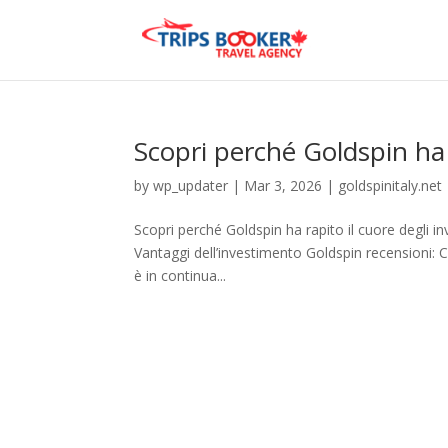
Scopri perché Goldspin ha ra
by
wp_updater
|
Mar 3, 2026
|
goldspinitaly.net
Scopri perché Goldspin ha rapito il cuore degli inv
Vantaggi dell’investimento Goldspin recensioni: 
è in continua...