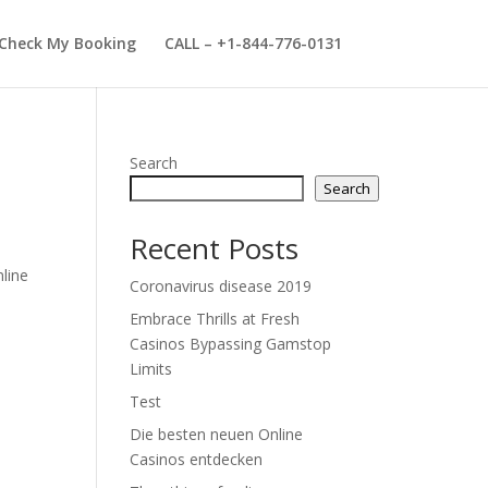
Check My Booking
CALL – +1-844-776-0131
Search
Search
Recent Posts
nline
Coronavirus disease 2019
Embrace Thrills at Fresh
Casinos Bypassing Gamstop
Limits
Test
Die besten neuen Online
Casinos entdecken