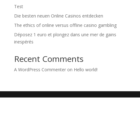
Test
Die besten neuen Online Casinos entdecken
The ethics of online versus offline casino gambling
Déposez 1 euro et plongez dans une mer de gains
inespérés
Recent Comments
A WordPress Commenter
on
Hello world!