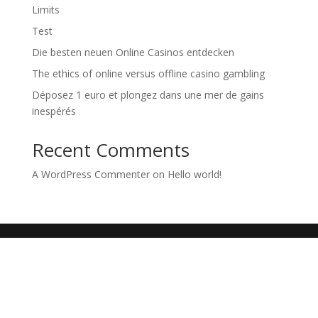
Limits
Test
Die besten neuen Online Casinos entdecken
The ethics of online versus offline casino gambling
Déposez 1 euro et plongez dans une mer de gains
inespérés
Recent Comments
A WordPress Commenter
on
Hello world!