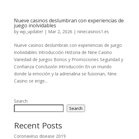
Nueve casinos deslumbran con experiencias de
juego inolvidables
by
wp_updater
|
Mar 2, 2026
|
ninecasinos1.es
Nueve casinos deslumbran con experiencias de juego
inolvidables Introducción Historia de Nine Casino
Variedad de Juegos Bonos y Promociones Seguridad y
Confianza Conclusión Introducción En un mundo
donde la emoción y la adrenalina se fusionan, Nine
Casino se erige...
Search
Search
Recent Posts
Coronavirus disease 2019