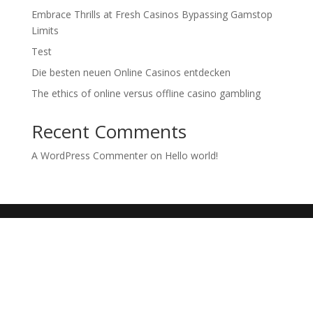
Embrace Thrills at Fresh Casinos Bypassing Gamstop
Limits
Test
Die besten neuen Online Casinos entdecken
The ethics of online versus offline casino gambling
Recent Comments
A WordPress Commenter
on
Hello world!