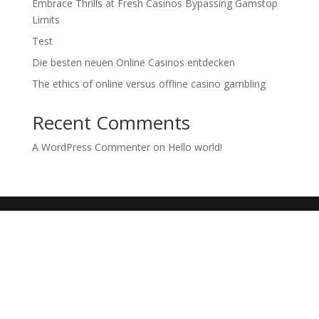
Embrace Thrills at Fresh Casinos Bypassing Gamstop
Limits
Test
Die besten neuen Online Casinos entdecken
The ethics of online versus offline casino gambling
Recent Comments
A WordPress Commenter
on
Hello world!