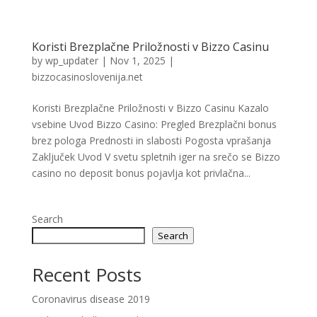
Koristi Brezplačne Priložnosti v Bizzo Casinu
by
wp_updater
|
Nov 1, 2025
|
bizzocasinoslovenija.net
Koristi Brezplačne Priložnosti v Bizzo Casinu Kazalo
vsebine Uvod Bizzo Casino: Pregled Brezplačni bonus
brez pologa Prednosti in slabosti Pogosta vprašanja
Zaključek Uvod V svetu spletnih iger na srečo se Bizzo
casino no deposit bonus pojavlja kot privlačna...
Search
Search
Recent Posts
Coronavirus disease 2019