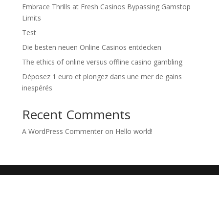
Embrace Thrills at Fresh Casinos Bypassing Gamstop
Limits
Test
Die besten neuen Online Casinos entdecken
The ethics of online versus offline casino gambling
Déposez 1 euro et plongez dans une mer de gains
inespérés
Recent Comments
A WordPress Commenter
on
Hello world!