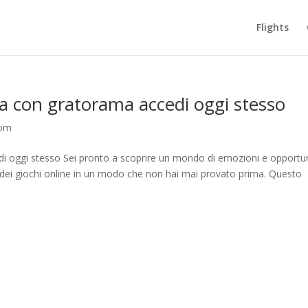
Flights
ita con gratorama accedi oggi stesso
com
edi oggi stesso Sei pronto a scoprire un mondo di emozioni e opportu
 dei giochi online in un modo che non hai mai provato prima. Questo