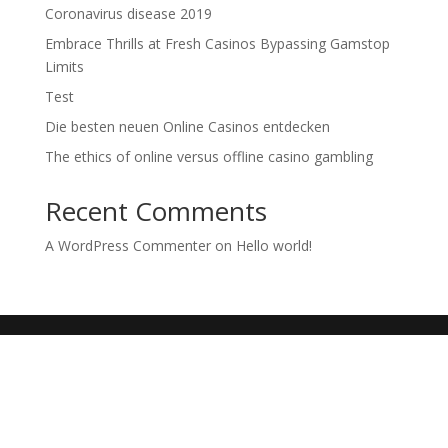
Coronavirus disease 2019
Embrace Thrills at Fresh Casinos Bypassing Gamstop
Limits
Test
Die besten neuen Online Casinos entdecken
The ethics of online versus offline casino gambling
Recent Comments
A WordPress Commenter
on
Hello world!