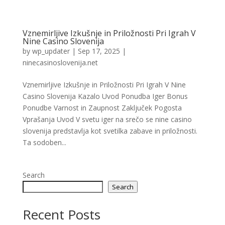
Vznemirljive Izkušnje in Priložnosti Pri Igrah V
Nine Casino Slovenija
by
wp_updater
|
Sep 17, 2025
|
ninecasinoslovenija.net
Vznemirljive Izkušnje in Priložnosti Pri Igrah V Nine
Casino Slovenija Kazalo Uvod Ponudba Iger Bonus
Ponudbe Varnost in Zaupnost Zaključek Pogosta
Vprašanja Uvod V svetu iger na srečo se nine casino
slovenija predstavlja kot svetilka zabave in priložnosti.
Ta sodoben...
Search
Search
Recent Posts