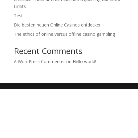
Limits
Test
Die besten neuen Online Casinos entdecken
The ethics of online versus offline casino gambling
Recent Comments
A WordPress Commenter
on
Hello world!