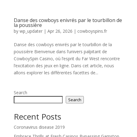
Danse des cowboys enivrés par le tourbillon de
la poussière
by
wp_updater
|
Apr 26, 2026
|
cowboyspins.fr
Danse des cowboys enivrés par le tourbillon de la
poussière Bienvenue dans l’univers palpitant de
CowboySpin Casino, où l’esprit du Far West rencontre
l’excitation des jeux en ligne. Dans cet article, nous
allons explorer les différentes facettes de...
Search
Search
Recent Posts
Coronavirus disease 2019
Embrace Thrills at Fresh Casinos Bypassing Gamstop