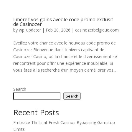
Libérez vos gains avec le code promo exclusif
de Casinozer
by
wp_updater
|
Feb 28, 2026
|
casinozerbelgique.com
Éveillez votre chance avec le nouveau code promo de
Casinozer Bienvenue dans l’univers captivant de
Casinozer Casino, où la chance et le divertissement se
rencontrent pour offrir une expérience inoubliable. Si
vous êtes à la recherche d’un moyen d’améliorer vos...
Search
Search
Recent Posts
Embrace Thrills at Fresh Casinos Bypassing Gamstop
Limits