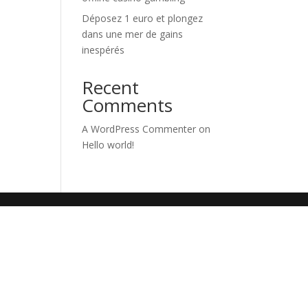
Déposez 1 euro et plongez
dans une mer de gains
inespérés
Recent
Comments
A WordPress Commenter
on
Hello world!