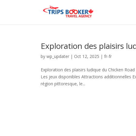
Exploration des plaisirs 
by
wp_updater
|
Oct 12, 2025
|
fr-fr
Exploration des plaisirs ludique du Chicken Roa
Les jeux disponibles Attractions additionnelles 
région pittoresque, le...