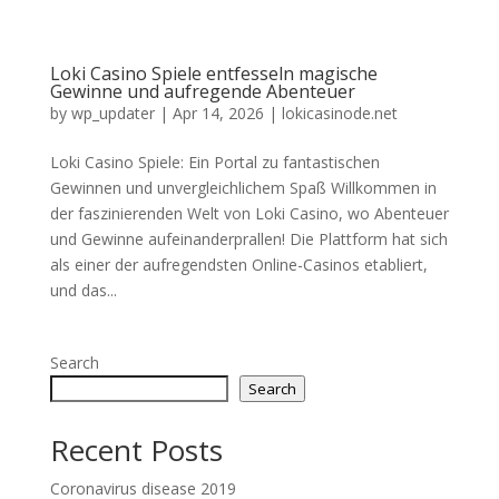
Loki Casino Spiele entfesseln magische
Gewinne und aufregende Abenteuer
by
wp_updater
|
Apr 14, 2026
|
lokicasinode.net
Loki Casino Spiele: Ein Portal zu fantastischen
Gewinnen und unvergleichlichem Spaß Willkommen in
der faszinierenden Welt von Loki Casino, wo Abenteuer
und Gewinne aufeinanderprallen! Die Plattform hat sich
als einer der aufregendsten Online-Casinos etabliert,
und das...
Search
Search
Recent Posts
Coronavirus disease 2019