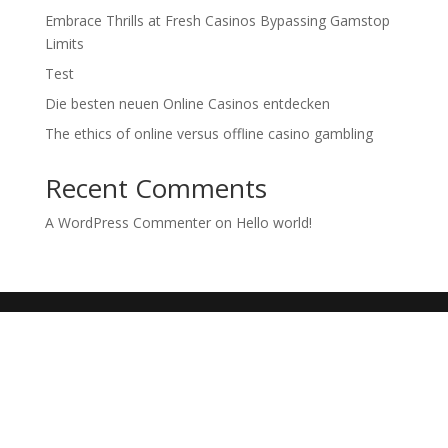
Embrace Thrills at Fresh Casinos Bypassing Gamstop
Limits
Test
Die besten neuen Online Casinos entdecken
The ethics of online versus offline casino gambling
Recent Comments
A WordPress Commenter
on
Hello world!